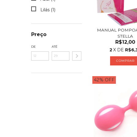
Lilás (1)
MANUAL POMPO
Preço
STELLA
R$12,00
DE
ATÉ
2
X DE
R$6,
42
%
OFF