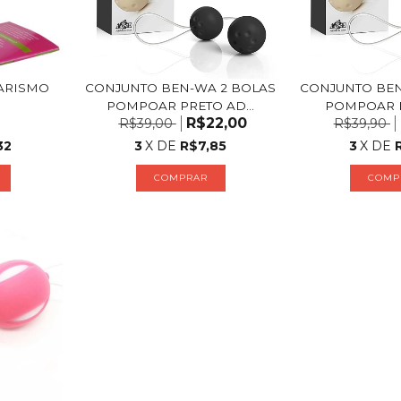
ARISMO
CONJUNTO BEN-WA 2 BOLAS
CONJUNTO BEN
POMPOAR PRETO AD...
POMPOAR LI
R$22,00
R$39,00
R$39,90
32
3
X DE
R$7,85
3
X DE
COMPRAR
COMP