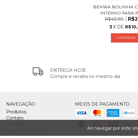
BENWA BOLINHA 
INTERNO PARA P
R$2
R$49,90
3
X DE
R$10,
ENTREGA HOJE
Compre e receba no mesmo dia
NAVEGAÇÃO
MEIOS DE PAGAMENTO
Produtos
Contato
Entrega
Ao navegar por este si
Quem Somos
Troca e Devolução
FORMAS DE ENVIO