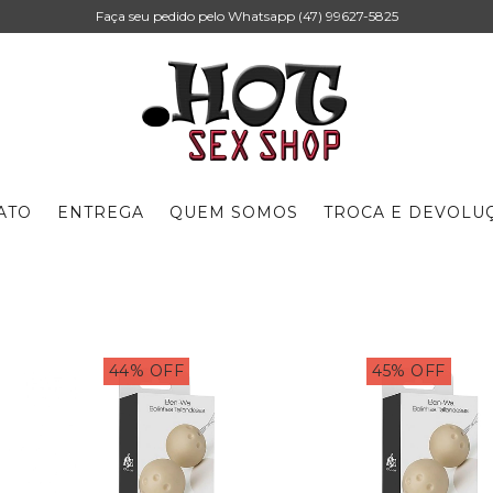
Faça seu pedido pelo Whatsapp (47) 99627-5825
ATO
ENTREGA
QUEM SOMOS
TROCA E DEVOLU
44
%
OFF
45
%
OFF