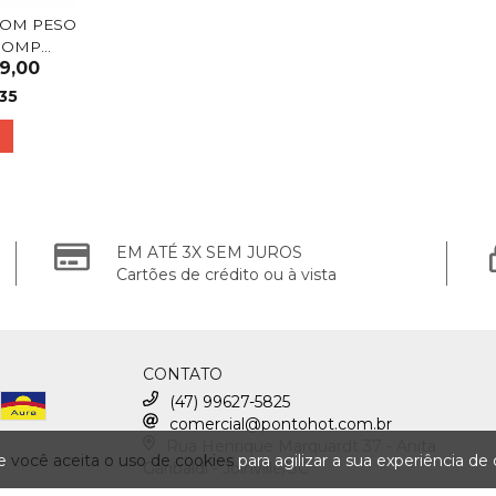
COM PESO
OMP...
9,00
35
EM ATÉ 3X SEM JUROS
Cartões de crédito ou à vista
CONTATO
(47) 99627-5825
comercial@pontohot.com.br
Rua Henrique Marquardt 37 - Anita
te
você aceita o uso de cookies
para agilizar a sua experiência de
Garibaldi - Joinville/SC