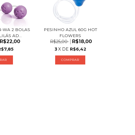
-WA 2 BOLAS
PESINHO AZUL 60G HOT
LÁS AD...
FLOWERS
R$22,00
R$18,00
R$25,00
R$7,85
3
X DE
R$6,42
RAR
COMPRAR