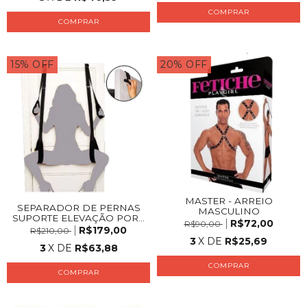
COMPRAR
15
%
OFF
20
%
OFF
MASTER - ARREIO
SEPARADOR DE PERNAS
MASCULINO
SUPORTE ELEVAÇÃO POR...
R$72,00
R$90,00
R$179,00
R$210,00
3
X DE
R$25,69
3
X DE
R$63,88
COMPRAR
COMPRAR