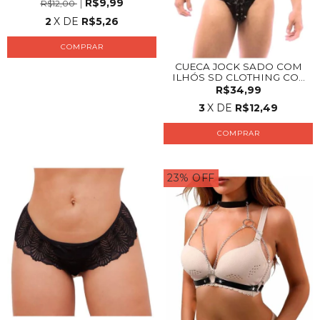
R$9,99
R$12,00
2
X DE
R$5,26
CUECA JOCK SADO COM
ILHÓS SD CLOTHING CO...
R$34,99
3
X DE
R$12,49
COMPRAR
23
%
OFF