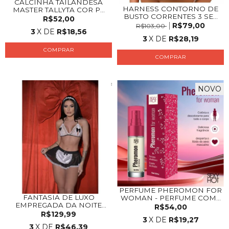
CALCINHA TAILANDESA
HARNESS CONTORNO DE
MASTER TALLYTA COR P...
BUSTO CORRENTES 3 SE...
R$52,00
R$79,00
R$103,00
3
X DE
R$18,56
3
X DE
R$28,19
COMPRAR
NOVO
PERFUME PHEROMON FOR
FANTASIA DE LUXO
WOMAN - PERFUME COM...
EMPREGADA DA NOITE
R$54,00
PIME...
R$129,99
3
X DE
R$19,27
3
X DE
R$46,39