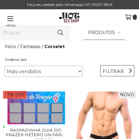
Faça seu pedido pelo Whatsapp (47) 99627-5825
0
MENU
PRODUTOS
Início
/
Fantasias
/
Corselet
Ordenar por
FILTRAR
17
%
OFF
NOVO
RASPADINHA GUIA DO
PRAZER HÉTERO UNITÁRI...