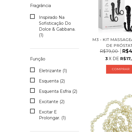
Fragrância
Inspirado Na
Sofisticação Do
Dolce & Gabbana.
(1)
M3 - KIT MASSAG
DE PRÓSTA
R$4
R$79,00
3
X DE
R$17,
Função
COMPRAR
Eletrizante (1)
Esquenta (2)
Esquenta Esfria (2)
Excitante (2)
Excitar E
Prolongar. (1)