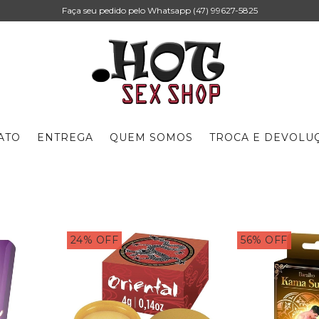
Faça seu pedido pelo Whatsapp (47) 99627-5825
ATO
ENTREGA
QUEM SOMOS
TROCA E DEVOLU
24
%
OFF
56
%
OFF