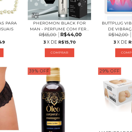
AS PARA
BUTTPLUG VI
PHEROMON BLACK FOR
SUAIS
DE VIBRAÇÃ
MAN - PERFUME COM FER...
R$44,00
R$142,00
R$65,00
,49
3
X DE
R
3
X DE
R$15,70
COMP
39
%
OFF
29
%
OFF