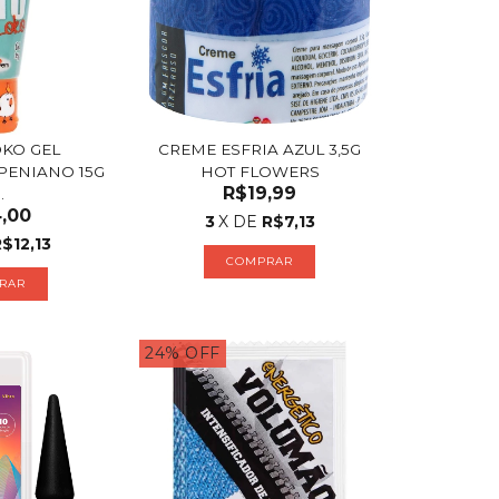
OKO GEL
CREME ESFRIA AZUL 3,5G
PENIANO 15G
HOT FLOWERS
R$19,99
.
,00
3
X DE
R$7,13
$12,13
24
%
OFF